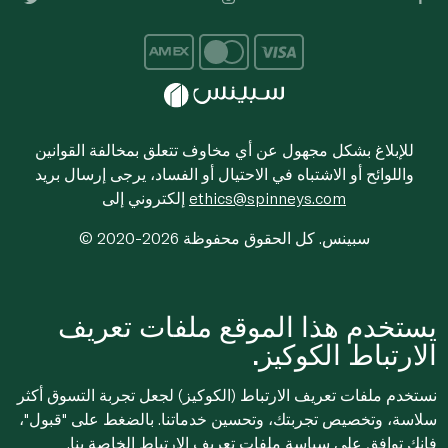
للإبلاغ بشكل مجهول عن أي مخاوف تتعلق بمخالفة القوانين
واللوائح أو الاشتباه في الاحتيال أو الفساد، يرجى إرسال بريد
ethics@spinneys.com
إلكتروني إلى
© 2020-2026 سبينس. كل الحقوق محفوظة
يستخدم هذا الموقع ملفات تعريف
الارتباط الكوكيز.
نستخدم ملفات تعريف الارتباط (الكوكيز) لجعل تجربة التسوق أكثر
سلاسة، وتخصيص تجربتك، وتحسين خدماتنا. بالضغط على "قبول"،
فإنك توافق على
سياسة ملفات تعريف الارتباط
الخاصة بنا.