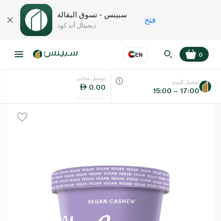
سبينس - تسوق البقالة
فتح
ديجيتال آند كود
EN
0
توصيل مجاني
عر
EN
اللغة
توصيل اليوم
0.00
15:00 – 17:00
UAE
KSA