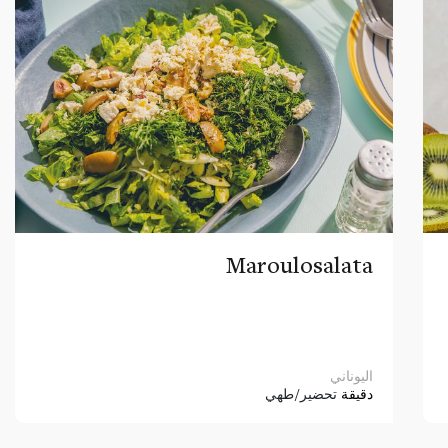
Maroulosalata
اليوناني
دقيقة
تحضير/طهي