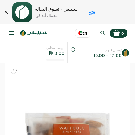
سبينس - تسوق البقالة
فتح
ديجيتال آند كود
EN
0
توصيل مجاني
عر
EN
اللغة
توصيل اليوم
0.00
15:00 – 17:00
UAE
KSA