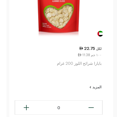
22.75
لكل
11.38 ١٠٠ جم
بايارا شرائح اللوز 200 غرام
المزيد
0