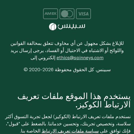
للإبلاغ بشكل مجهول عن أي مخاوف تتعلق بمخالفة القوانين
واللوائح أو الاشتباه في الاحتيال أو الفساد، يرجى إرسال بريد
ethics@spinneys.com
إلكتروني إلى
© 2020-2026 سبينس. كل الحقوق محفوظة
يستخدم هذا الموقع ملفات تعريف
الارتباط الكوكيز.
نستخدم ملفات تعريف الارتباط (الكوكيز) لجعل تجربة التسوق أكثر
سلاسة، وتخصيص تجربتك، وتحسين خدماتنا. بالضغط على "قبول"،
فإنك توافق على
سياسة ملفات تعريف الارتباط
الخاصة بنا.