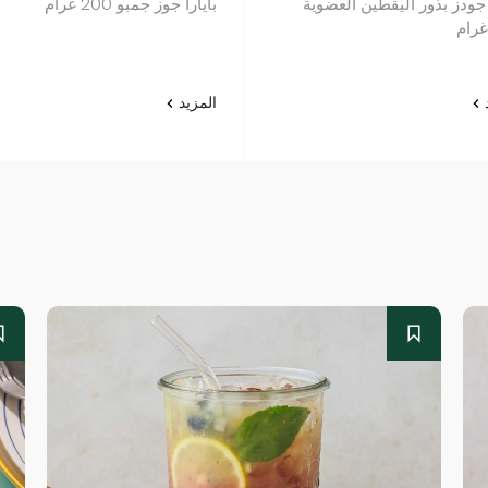
جودز بذور اليقطين العضوية
بايارا جوز جمبو 200 غرام
د
المزيد