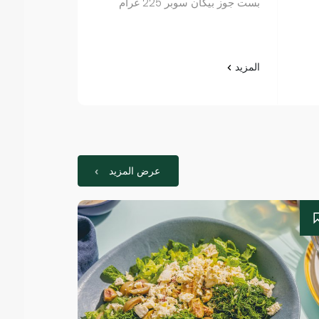
بست جوز بيكان سوبر 225 غرام
إيرث جودز بذ
340 غرام
المزيد
المزيد
عرض المزيد