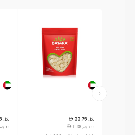
5
22.75
لكل
لكل
11.38 ١٠٠ جم
1.71 ١٠ جم