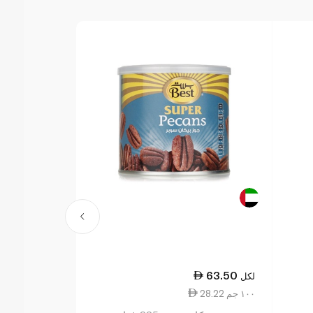
29.75
63.50
لكل
لكل
28.22 ١٠٠ جم
0.88 ١٠ جم