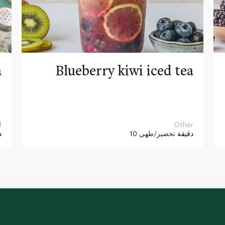
a
Blueberry kiwi iced tea
Other
ا
10 دقيقة
تحضير/طهي
د