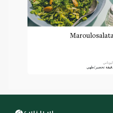
Maroulosalat
ليوناني
قيقة
تحضير/طهي