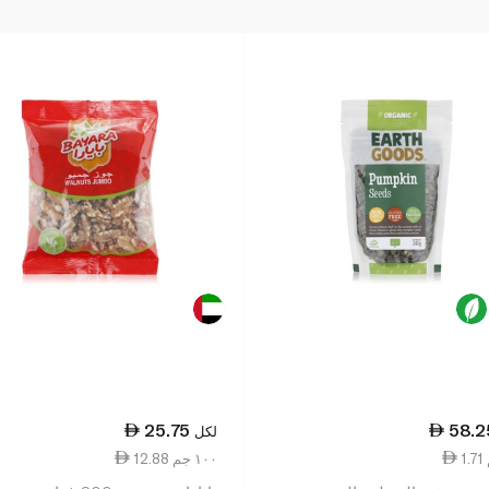
25.75
58.2
لكل
12.88 ١٠٠ جم