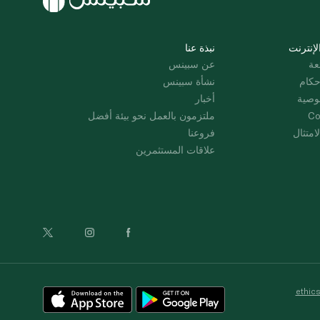
لإنترنت
نبذة عنا
عة
عن سبينس
حكام
نشأة سبينس
وصية
أخبار
Co
ملتزمون بالعمل نحو بيئة أفضل
امتثال
فروعنا
علاقات المستثمرين
ethic