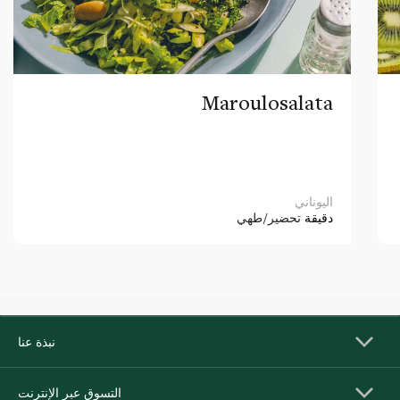
Maroulosalata
اليوناني
دقيقة
تحضير/طهي
نبذة عنا
التسوق عبر الإنترنت