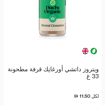
ويتروز داتشي أورغانِك قرفة مطحونة
33 غ
لكل
11.50