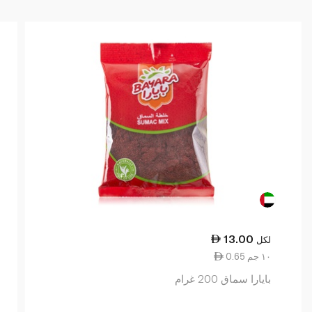
13.00
لكل
0.65 ١٠ جم
بايارا سماق 200 غرام