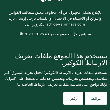
للإبلاغ بشكل مجهول عن أي مخاوف تتعلق بمخالفة القوانين
واللوائح أو الاشتباه في الاحتيال أو الفساد، يرجى إرسال بريد
ethics@spinneys.com
إلكتروني إلى
© 2020-2026 سبينس. كل الحقوق محفوظة
يستخدم هذا الموقع ملفات تعريف
الارتباط الكوكيز.
نستخدم ملفات تعريف الارتباط (الكوكيز) لجعل تجربة التسوق أكثر
سلاسة، وتخصيص تجربتك، وتحسين خدماتنا. بالضغط على "قبول"،
فإنك توافق على
سياسة ملفات تعريف الارتباط
الخاصة بنا.
موافقة
رفض