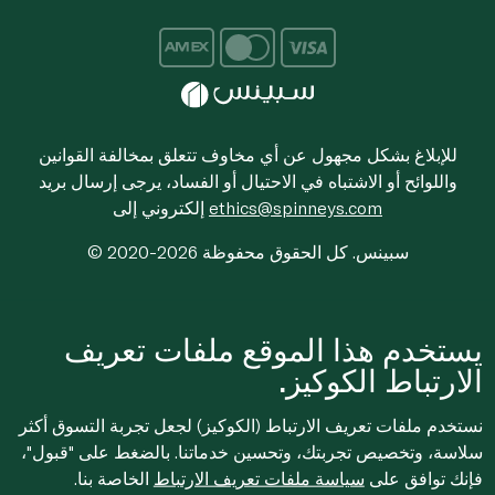
للإبلاغ بشكل مجهول عن أي مخاوف تتعلق بمخالفة القوانين
واللوائح أو الاشتباه في الاحتيال أو الفساد، يرجى إرسال بريد
ethics@spinneys.com
إلكتروني إلى
© 2020-2026 سبينس. كل الحقوق محفوظة
يستخدم هذا الموقع ملفات تعريف
الارتباط الكوكيز.
نستخدم ملفات تعريف الارتباط (الكوكيز) لجعل تجربة التسوق أكثر
سلاسة، وتخصيص تجربتك، وتحسين خدماتنا. بالضغط على "قبول"،
فإنك توافق على
سياسة ملفات تعريف الارتباط
الخاصة بنا.