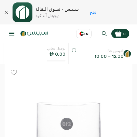
سبينس - تسوق البقالة
فتح
ديجيتال آند كود
EN
0
توصيل مجاني
عر
EN
اللغة
التوصيل غدًا
0.00
10:00 – 12:00
UAE
KSA