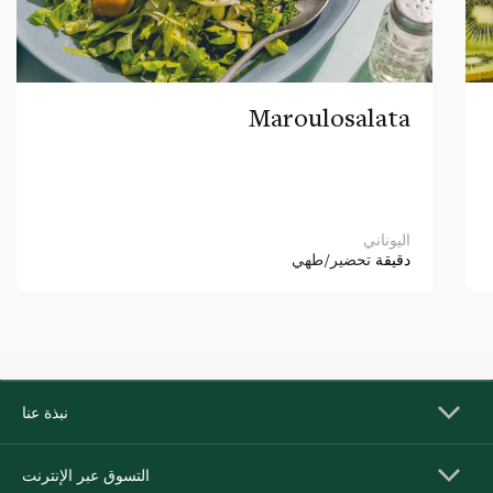
Maroulosalata
اليوناني
دقيقة
تحضير/طهي
نبذة عنا
التسوق عبر الإنترنت