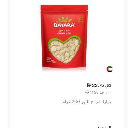
22.75
لكل
11.38 ١٠٠ جم
بايارا شرائح اللوز 200 غرام
المزيد