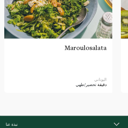
Maroulosalata
اليوناني
دقيقة
تحضير/طهي
نبذة عنا