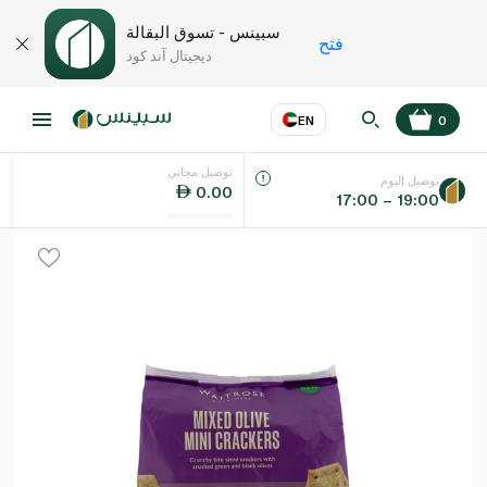
سبينس - تسوق البقالة
فتح
ديجيتال آند كود
EN
0
توصيل مجاني
عر
EN
اللغة
توصيل اليوم
0.00
17:00 – 19:00
UAE
KSA