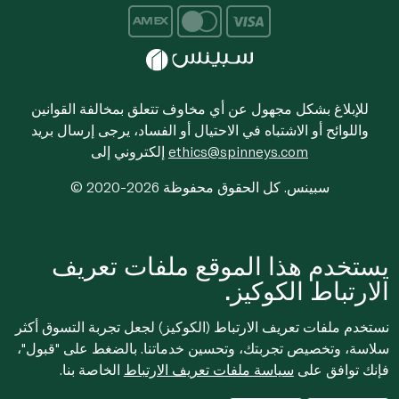
للإبلاغ بشكل مجهول عن أي مخاوف تتعلق بمخالفة القوانين
واللوائح أو الاشتباه في الاحتيال أو الفساد، يرجى إرسال بريد
ethics@spinneys.com
إلكتروني إلى
© 2020-2026 سبينس. كل الحقوق محفوظة
يستخدم هذا الموقع ملفات تعريف
الارتباط الكوكيز.
نستخدم ملفات تعريف الارتباط (الكوكيز) لجعل تجربة التسوق أكثر
سلاسة، وتخصيص تجربتك، وتحسين خدماتنا. بالضغط على "قبول"،
فإنك توافق على
سياسة ملفات تعريف الارتباط
الخاصة بنا.