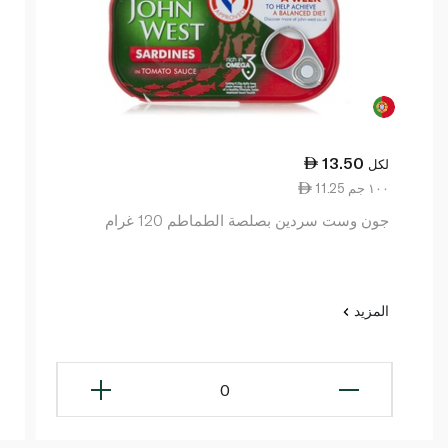
13.50
لكل
11.25 ١٠٠ جم
جون وست سردين بصلصة الطماطم 120 غرام
المزيد
0