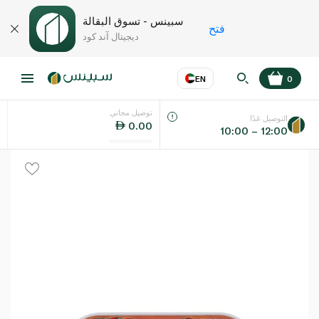
سبينس - تسوق البقالة
فتح
ديجيتال آند كود
EN
0
توصيل مجاني
عر
EN
اللغة
التوصيل غدًا
0.00
10:00 – 12:00
UAE
KSA