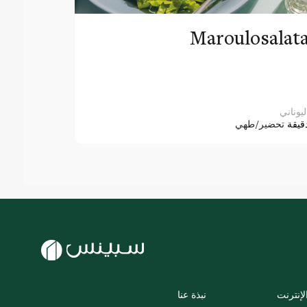
Maroulosalat
ليوناني
قيقة
تحضير/طهي
لإنترنت
نبذة عنا