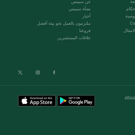
عة
عن سبينس
حكام
نشأة سبينس
وصية
أخبار
Co
ملتزمون بالعمل نحو بيئة أفضل
امتثال
فروعنا
علاقات المستثمرين
ethic