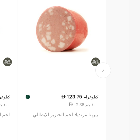
123.75
كيلوغرام
كيلوغر
!
12.38 ١٠٠ جم
8.00 ١٠٠ جم
بيريتا مرتديلا لحم الخنزير الإيطالي
لحم ا