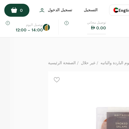
Waitrose Smoked Salami 15 Slices 125g
التسجيل
تسجيل الدخول
0
Engli
لكل
توصيل مجاني
اللغة
E
توصيل اليوم
0.00
12:00 – 14:00
UAE
KSA
م الباردة والباتيه
غير حلال
الصفحة الرئيسية