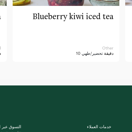
a
Blueberry kiwi iced tea
Other
ا
10 دقيقة
تحضير/طهي
د
خدمات العملاء
التسوق عبر ا