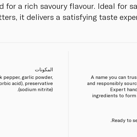
 for a rich savoury flavour. Ideal for 
tters, it delivers a satisfying taste exper
المكونات
ck pepper, garlic powder,
A name you can trus
orbic acid), preservative
and responsibly sourc
(sodium nitrite).
Expert hand
ingredients to form
Ready to se