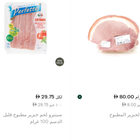
29.75
80.00
ام
لكل
!
29.75 ١٠٠ جم
لخنزير المطبوخ
سيتيرو لحم خنزير مطبوخ قليل
الدسم 100 غرام