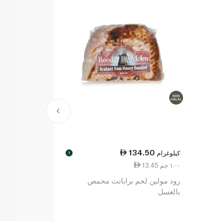
9.00
134.50
كيلوغرام
كيلوغرام
!
13.45 ١٠٠ جم
12.90 ١٠٠ جم
رود مولين لحم برابانت محمص
رود مولين لح
بالعسل
مدخن