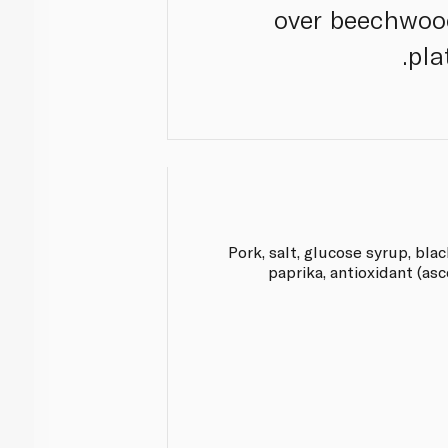
over beechwood
pla
Pork, salt, glucose syrup, bla
paprika, antioxidant (asc