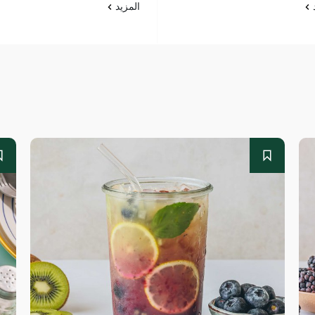
د
المزيد