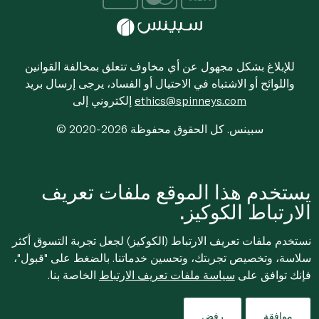
للإبلاغ بشكل مجهول عن أي مخاوف تتعلق بمخالفة القوانين
واللوائح أو الاشتباه في الاحتيال أو الفساد، يرجى إرسال بريد
ethics@spinneys.com
إلكتروني إلى
© 2020-2026 سبينس. كل الحقوق محفوظة
يستخدم هذا الموقع ملفات تعريف
الارتباط الكوكيز.
نستخدم ملفات تعريف الارتباط (الكوكيز) لجعل تجربة التسوق أكثر
سلاسة، وتخصيص تجربتك، وتحسين خدماتنا. بالضغط على "قبول"،
فإنك توافق على
سياسة ملفات تعريف الارتباط
الخاصة بنا.
موافقة
رفض