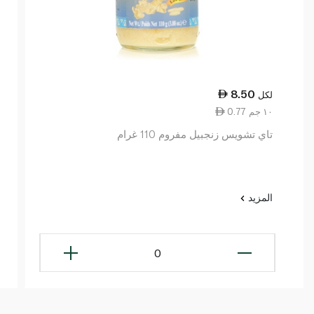
8.50
لكل
0.77 ١٠ جم
تاي تشويس زنجبيل مفروم 110 غرام
المزيد
0