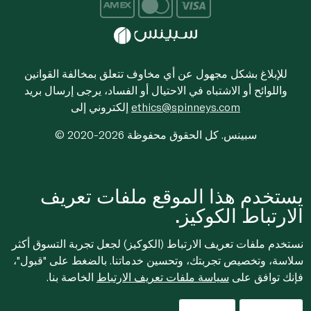
للإبلاغ بشكل مجهول عن أي مخاوف تتعلق بمخالفة القوانين
واللوائح أو الاشتباه في الاحتيال أو الفساد، يرجى إرسال بريد
ethics@spinneys.com
إلكتروني إلى
© 2020-2026 سبينس. كل الحقوق محفوظة
يستخدم هذا الموقع ملفات تعريف
الارتباط الكوكيز.
نستخدم ملفات تعريف الارتباط (الكوكيز) لجعل تجربة التسوق أكثر
سلاسة، وتخصيص تجربتك، وتحسين خدماتنا. بالضغط على "قبول"،
فإنك توافق على
سياسة ملفات تعريف الارتباط
الخاصة بنا.