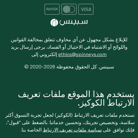
للإبلاغ بشكل مجهول عن أي مخاوف تتعلق بمخالفة القوانين
واللوائح أو الاشتباه في الاحتيال أو الفساد، يرجى إرسال بريد
ethics@spinneys.com
إلكتروني إلى
© 2020-2026 سبينس. كل الحقوق محفوظة
يستخدم هذا الموقع ملفات تعريف
الارتباط الكوكيز.
نستخدم ملفات تعريف الارتباط (الكوكيز) لجعل تجربة التسوق أكثر
سلاسة، وتخصيص تجربتك، وتحسين خدماتنا. بالضغط على "قبول"،
فإنك توافق على
سياسة ملفات تعريف الارتباط
الخاصة بنا.