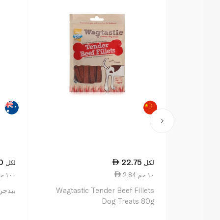
0
22.75
لكل
لكل
2.84 ١٠ جم
8.00 ١٠٠ جم
Wagtastic Tender Beef Fillets
بيدجري 
Dog Treats 80g