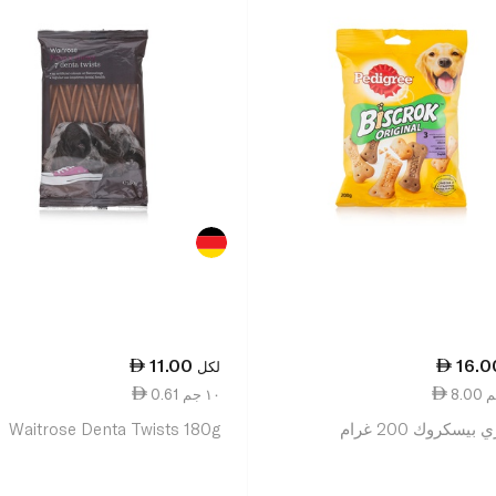
11.00
16.0
لكل
0.61 ١٠ جم
بيسكروك 200 غرام
Waitrose Denta Twists 180g