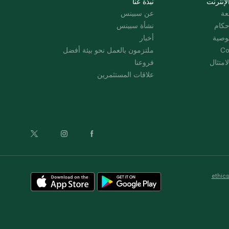
لإنترنت
نبذة عنا
عة
عن سبينس
حكام
نشأة سبينس
وصية
أخبار
Co
ملتزمون بالعمل نحو بيئة أفضل
امتثال
فروعنا
علاقات المستثمرين
ethic