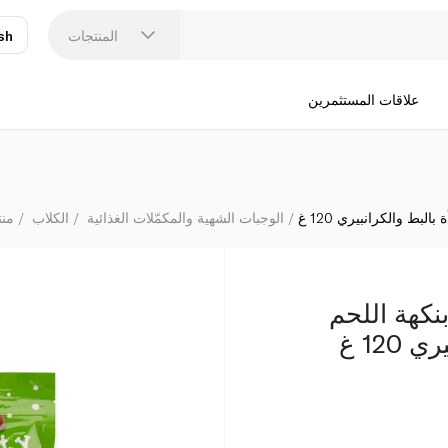
ويبوكس
المنتجات
sh
عر
N
علاقات المستثمرين
بط والكرانبيري 120 غ
الوجبات الشهية والمكمّلات الغذائية
الكلاب
منت
نكهة اللحم
120 غ