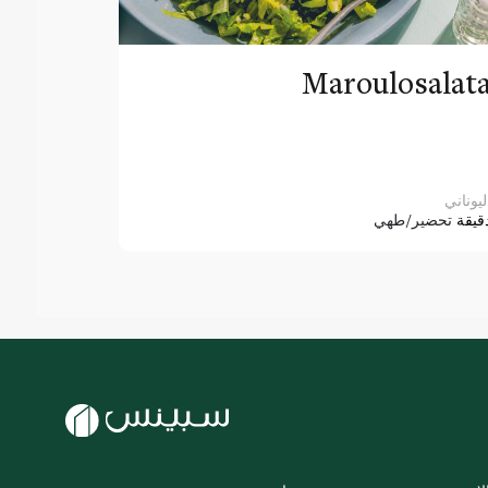
Maroulosalat
ليوناني
قيقة
تحضير/طهي