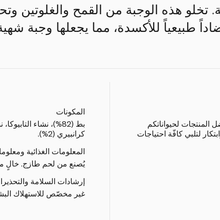
لية. تخلو هذه الوجبة من القمح والغلوتين وت
اداً طبيعياً للأكسدة، مما يجعلها وجبة شهي
المكونات
 المنتجات لحيواناتكم
بط (82%)، نشاء التابيو
تكار لتلبي كافّة احتياجات
كرانبيري (2%).
المعلومات الغذائية ومعلوم
يُصنع من لحم طازج. خالٍ م
إرشادات السلامة والتحذيرا
غير مخصّص للاستهلاك البش