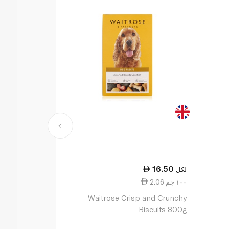
11.00
16.50
لكل
لكل
2.06 ١٠٠ جم
5.50 ١٠٠ جم
w Bones with
Waitrose Crisp and Crunchy
ken 2 x 100g
Biscuits 800g