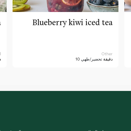
a
Blueberry kiwi iced tea
Other
ا
10 دقيقة
تحضير/طهي
د