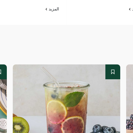
د
المزيد