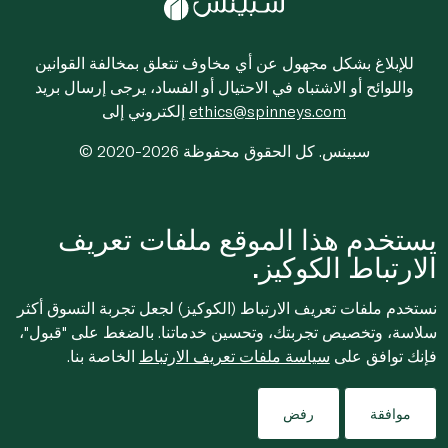
للإبلاغ بشكل مجهول عن أي مخاوف تتعلق بمخالفة القوانين
واللوائح أو الاشتباه في الاحتيال أو الفساد، يرجى إرسال بريد
ethics@spinneys.com
إلكتروني إلى
© 2020-2026 سبينس. كل الحقوق محفوظة
يستخدم هذا الموقع ملفات تعريف
الارتباط الكوكيز.
نستخدم ملفات تعريف الارتباط (الكوكيز) لجعل تجربة التسوق أكثر
سلاسة، وتخصيص تجربتك، وتحسين خدماتنا. بالضغط على "قبول"،
فإنك توافق على
سياسة ملفات تعريف الارتباط
الخاصة بنا.
موافقة
رفض