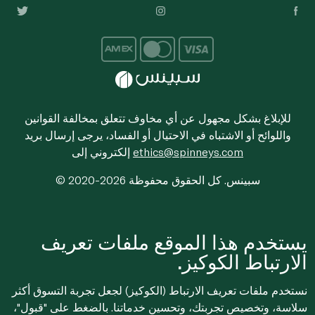
للإبلاغ بشكل مجهول عن أي مخاوف تتعلق بمخالفة القوانين
واللوائح أو الاشتباه في الاحتيال أو الفساد، يرجى إرسال بريد
ethics@spinneys.com
إلكتروني إلى
© 2020-2026 سبينس. كل الحقوق محفوظة
يستخدم هذا الموقع ملفات تعريف
الارتباط الكوكيز.
نستخدم ملفات تعريف الارتباط (الكوكيز) لجعل تجربة التسوق أكثر
سلاسة، وتخصيص تجربتك، وتحسين خدماتنا. بالضغط على "قبول"،