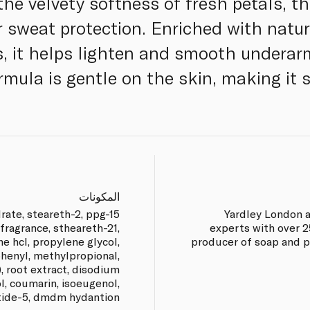
the velvety softness of fresh petals, t
 sweat protection. Enriched with natura
, it helps lighten and smooth underar
rmula is gentle on the skin, making it su
المكونات
ate, steareth-2, ppg-15
Yardley London 
 fragrance, stheareth-21,
experts with over 2
ne hcl, propylene glycol,
producer of soap and 
henyl, methylpropional,
e), root extract, disodium
ol, coumarin, isoeugenol,
tide-5, dmdm hydantion.