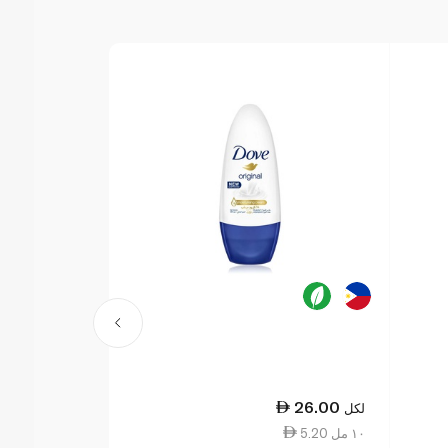
28.50
26.00
لكل
لكل
5.20 ١٠ مل
7.13 ١٠ جم