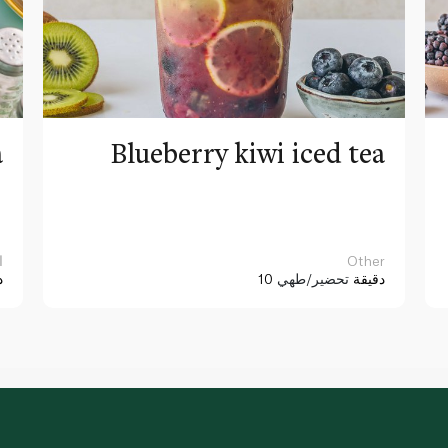
a
Blueberry kiwi iced tea
Other
ا
10 دقيقة
تحضير/طهي
د