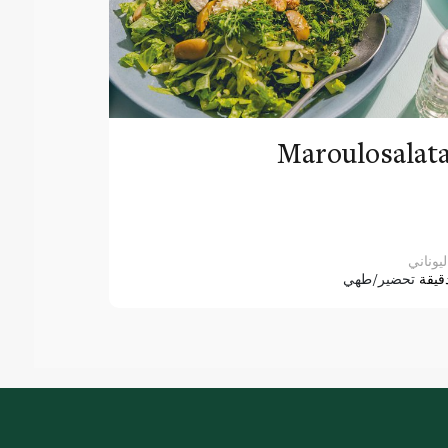
Maroulosalat
ليوناني
قيقة
تحضير/طهي