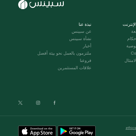
لإنترنت
نبذة عنا
عة
عن سبينس
حكام
نشأة سبينس
وصية
أخبار
Co
ملتزمون بالعمل نحو بيئة أفضل
امتثال
فروعنا
علاقات المستثمرين
ethic