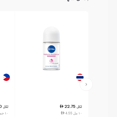
0
22.75
لكل
لكل
4.55 ١٠ مل
7.13 ١٠ جم