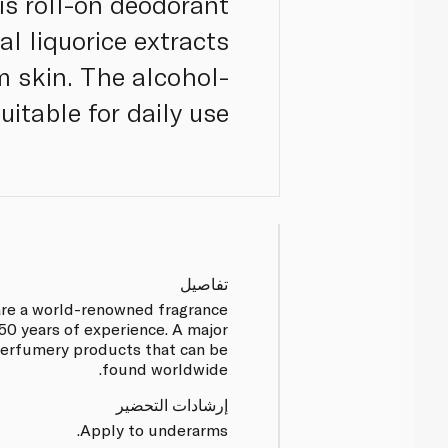
his roll-on deodorant
l liquorice extracts
m skin. The alcohol-
itable for daily use.
تفاصيل
are a world-renowned fragrance
50 years of experience. A major
perfumery products that can be
found worldwide.
إرشادات التحضير
Apply to underarms.