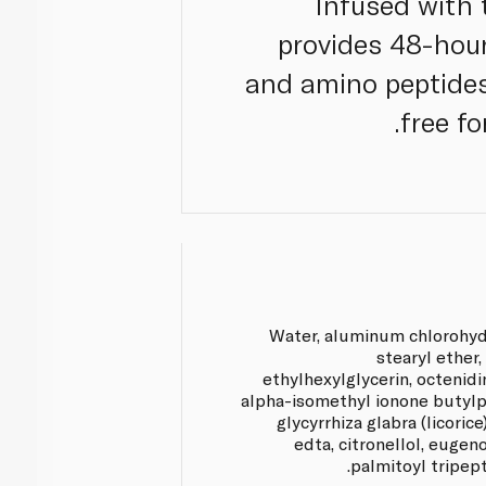
Infused with 
provides 48-hour
and amino peptides
free fo
Water, aluminum chlorohydr
stearyl ether,
ethylhexylglycerin, octenidi
alpha-isomethyl ionone butylp
glycyrrhiza glabra (licoric
edta, citronellol, eugen
palmitoyl tripep