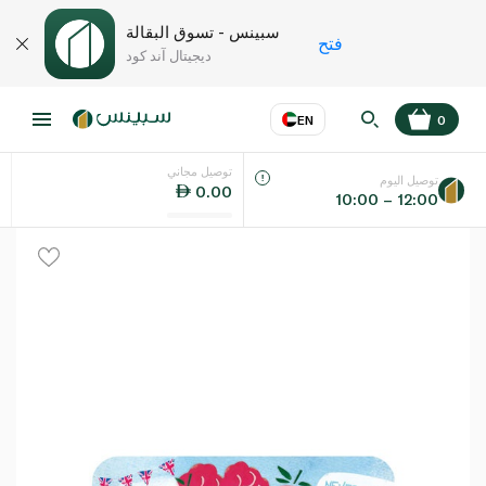
سبينس - تسوق البقالة
فتح
ديجيتال آند كود
EN
0
توصيل مجاني
عر
EN
اللغة
توصيل اليوم
0.00
10:00 – 12:00
UAE
KSA