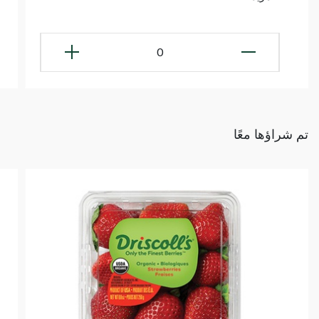
0
تم شراؤها معًا