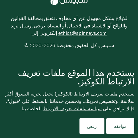
للإبلاغ بشكل مجهول عن أي مخاوف تتعلق بمخالفة القوانين
واللوائح أو الاشتباه في الاحتيال أو الفساد، يرجى إرسال بريد
ethics@spinneys.com
إلكتروني إلى
© 2020-2026 سبينس. كل الحقوق محفوظة
يستخدم هذا الموقع ملفات تعريف
الارتباط الكوكيز.
نستخدم ملفات تعريف الارتباط (الكوكيز) لجعل تجربة التسوق أكثر
سلاسة، وتخصيص تجربتك، وتحسين خدماتنا. بالضغط على "قبول"،
فإنك توافق على
سياسة ملفات تعريف الارتباط
الخاصة بنا.
موافقة
رفض