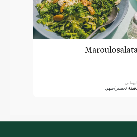
Maroulosalat
ليوناني
قيقة
تحضير/طهي