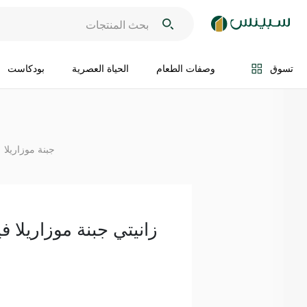
اضف الى السلة
تسوق
وصفات الطعام
الحياة العصرية
بودكاست
جبنة موزاريلا
زانيتي جبنة موزاريلا فيورد