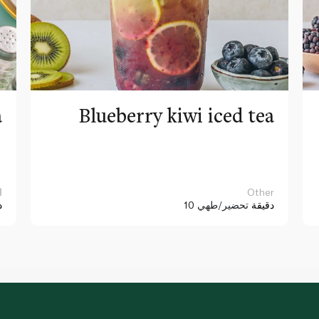
a
Blueberry kiwi iced tea
Other
ا
10 دقيقة
تحضير/طهي
د