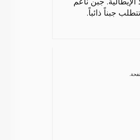
لإيطالية. جبن ناعم
لب جبناً ذائباً.
فحة.