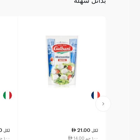
بدائل سهلة
0
21.00
لكل
لكل
14.00 ١٠٠ جم
16.00 ١٠٠ جم