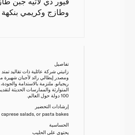
فيور دي لاتيه جبن طا
وطازج وكريمي بنكهة لاذ
تفاصيل
زانيتي شركة عائلية ذات تقاليد تمتد
ومصدر إيطالي رائد لأجبان شهيرة مثل 
ريجيانو. ملتزمة بالاستدامة والجودة، 
المتوارثة والممارسات الحديثة لتقدي
100 دولة حول العالم.
إرشادات التحضير
, caprese salads, or pasta bakes.
الحساسية
يحتوي على الحليب