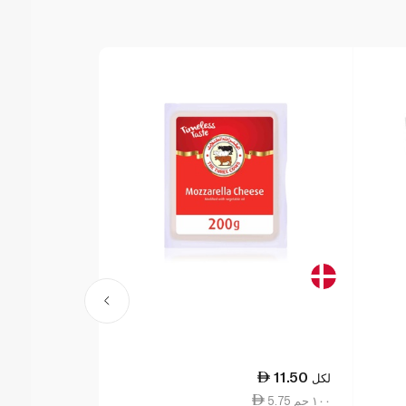
27.00
11.50
لكل
لكل
5.75 ١٠٠ جم
18.00 ١٠٠ جم