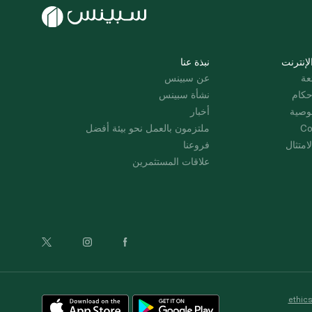
لإنترنت
نبذة عنا
عة
عن سبينس
حكام
نشأة سبينس
وصية
أخبار
Co
ملتزمون بالعمل نحو بيئة أفضل
امتثال
فروعنا
علاقات المستثمرين
ethic