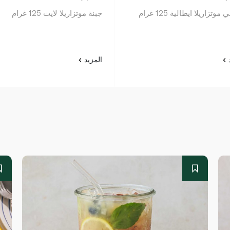
موتزاريلا ايطالية 125 غرام
جبنة موتزاريلا لايت 125 غرام
د
المزيد