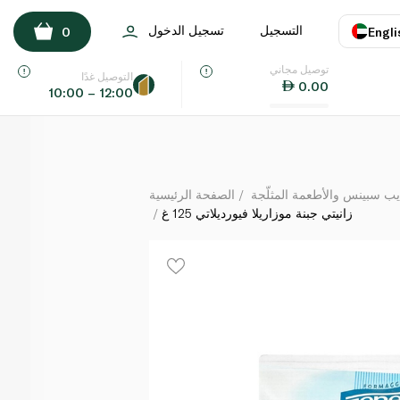
زانيتي جبنة موزاريلا فيورديلاتي 125 غ
التسجيل
تسجيل الدخول
0
Engli
لكل
توصيل مجاني
اللغة
E
التوصيل غدًا
0.00
10:00 – 12:00
UAE
KSA
يب سبينس والأطعمة المثلّجة
الصفحة الرئيسية
زانيتي جبنة موزاريلا فيورديلاتي 125 غ