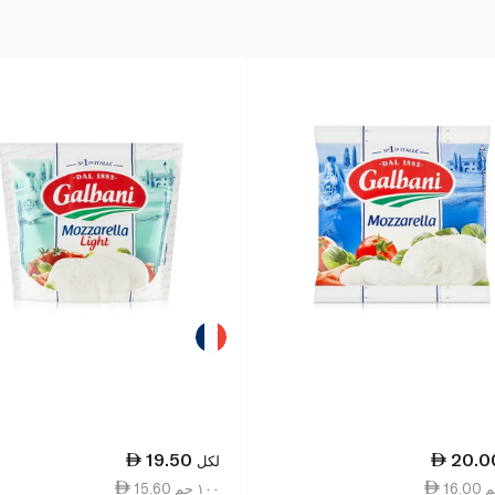
19.50
20.0
لكل
15.60 ١٠٠ جم