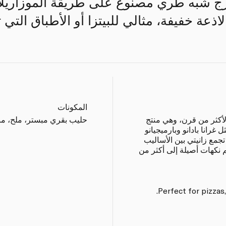
زج شبه طري مصنوع على طريقة الموزاريلا ا
عة خفيفة، مثالي للبيتزا أو الأطباق التي تتط
المكونات
 لأكثر من قرن، وهي منتج
حليب بقري مبستر، ملح، من
غرانا بادانو وبارميجيانو
تجمع زانيتي بين الأساليب
م نكهات أصيلة إلى أكثر من
Perfect for pizzas