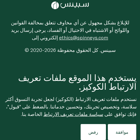
للإبلاغ بشكل مجهول عن أي مخاوف تتعلق بمخالفة القوانين
واللوائح أو الاشتباه في الاحتيال أو الفساد، يرجى إرسال بريد
ethics@spinneys.com
إلكتروني إلى
© 2020-2026 سبينس. كل الحقوق محفوظة
يستخدم هذا الموقع ملفات تعريف
الارتباط الكوكيز.
نستخدم ملفات تعريف الارتباط (الكوكيز) لجعل تجربة التسوق أكثر
سلاسة، وتخصيص تجربتك، وتحسين خدماتنا. بالضغط على "قبول"،
فإنك توافق على
سياسة ملفات تعريف الارتباط
الخاصة بنا.
موافقة
رفض