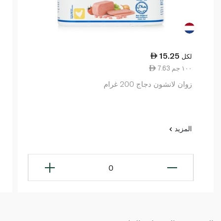
15.25
لكل
7.63 ١٠٠ جم
زوان لانشون دجاج 200 غرام
المزيد
0