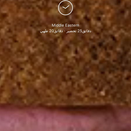
Middle Eastern
دقائق25 تحضير · دقائق20 طهي