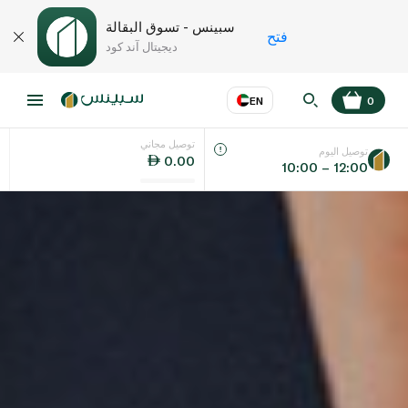
سبينس - تسوق البقالة
فتح
ديجيتال آند كود
EN
0
توصيل مجاني
عر
EN
اللغة
توصيل اليوم
0.00
10:00 – 12:00
UAE
KSA