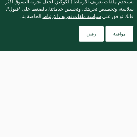
نستخدم ملفات تعريف الارتباط (الكوكيز) لجعل تجربة التسوق أكثر
سلاسة، وتخصيص تجربتك، وتحسين خدماتنا. بالضغط على "قبول"،
فإنك توافق على
سياسة ملفات تعريف الارتباط
الخاصة بنا.
موافقة
رفض
A twist on traditional hot cross buns, 
these madeleines are buttery, 
fragrant and spiced to deliver classic 