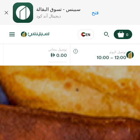
سبينس - تسوق البقالة
فتح
ديجيتال آند كود
EN
0
توصيل مجاني
عر
EN
اللغة
توصيل اليوم
0.00
10:00 – 12:00
UAE
KSA