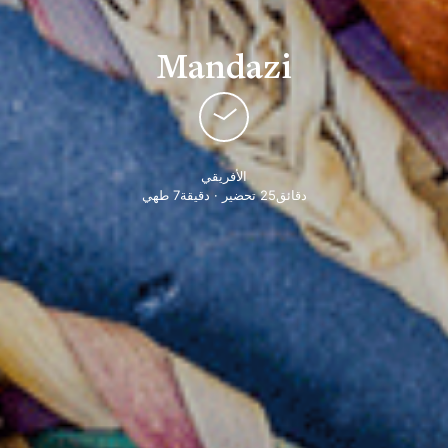
Mandazi
الأفريقي
دقائق25 تحضير · دقيقة7 طهي