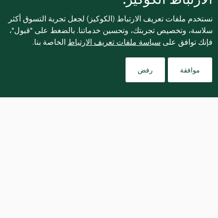
نستخدم ملفات تعريف الارتباط (الكوكيز) لجعل تجربة التسوق أكثر
سلاسة، وتخصيص تجربتك، وتحسين خدماتنا. بالضغط على "قبول"،
فإنك توافق على
سياسة ملفات تعريف الارتباط
الخاصة بنا.
موافقة
رفض
يُفضّل نقع الزعفران لأطول مدة ممكنة 
قبل استعماله، فالنقع طوال الليل يؤدي 