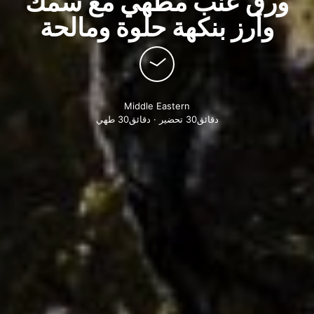
ورق عنب مطهي مع سمك
وأرز بنكهة حلوة ومالحة
Middle Eastern
دقائق30 تحضير · دقائق30 طهي