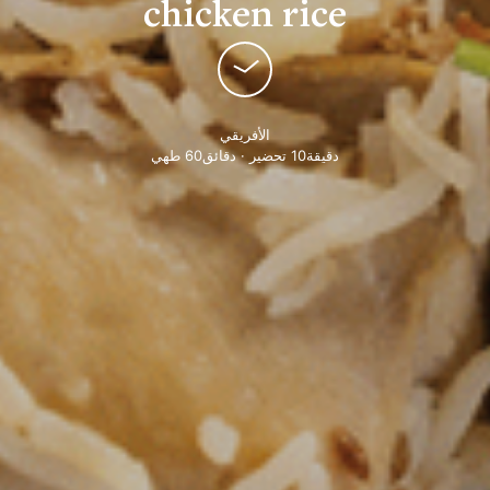
chicken rice
الأفريقي
دقيقة10 تحضير · دقائق60 طهي