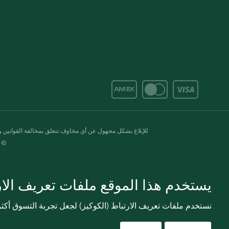
للإبلاغ بشكل مجهول عن أي مخاوف تتعلق بمخالفة القوانين وال
© 2020-2026 سبينس. كل الحقوق محفو
يستخدم هذا الموقع ملفات تعريف الارت
نستخدم ملفات تعريف الارتباط (الكوكيز) لجعل تجربة التسوق أك