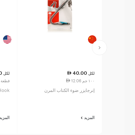
0
40.00
لكل
لكل
12.06 ١٠٠ جم
28.00 قط
إنرجايزر ضوء الكتاب المرن
 Hook
المزيد
المزي