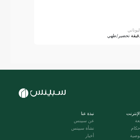
ليوناني
قيقة
تحضير/طهي
لإنترنت
نبذة عنا
عة
عن سبينس
حكام
نشأة سبينس
وصية
أخبار