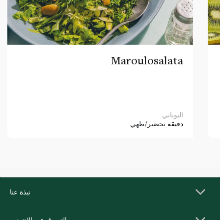
Maroulosalata
اليوناني
دقيقة
تحضير/طهي
نبذة عنا
التسوق عبر الإنترنت