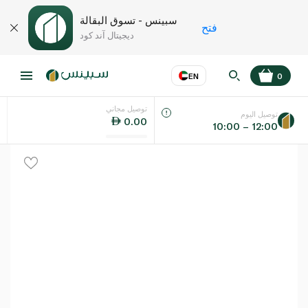
سبينس - تسوق البقالة
فتح
ديجيتال آند كود
EN
0
توصيل مجاني
عر
EN
اللغة
توصيل اليوم
0.00
10:00 – 12:00
UAE
KSA