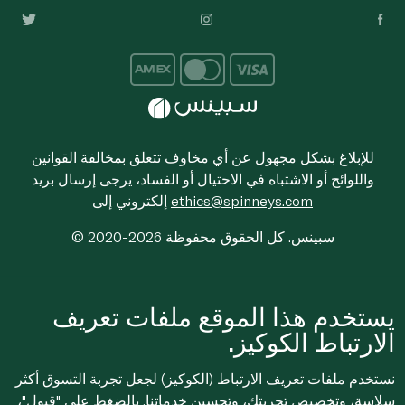
للإبلاغ بشكل مجهول عن أي مخاوف تتعلق بمخالفة القوانين
واللوائح أو الاشتباه في الاحتيال أو الفساد، يرجى إرسال بريد
ethics@spinneys.com
إلكتروني إلى
© 2020-2026 سبينس. كل الحقوق محفوظة
يستخدم هذا الموقع ملفات تعريف
الارتباط الكوكيز.
نستخدم ملفات تعريف الارتباط (الكوكيز) لجعل تجربة التسوق أكثر
سلاسة، وتخصيص تجربتك، وتحسين خدماتنا. بالضغط على "قبول"،