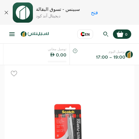
سبينس - تسوق البقالة
فتح
ديجيتال آند كود
EN
0
توصيل مجاني
عر
EN
اللغة
توصيل اليوم
0.00
17:00 – 19:00
UAE
KSA