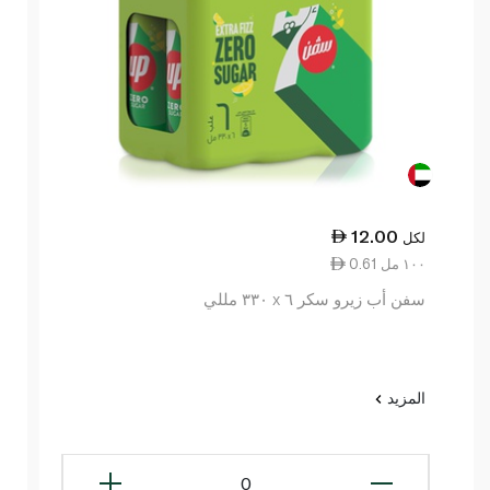
12.00
لكل
0.61 ١٠٠ مل
سفن أب زيرو سكر ٦ x ٣٣٠ مللي
المزيد
0