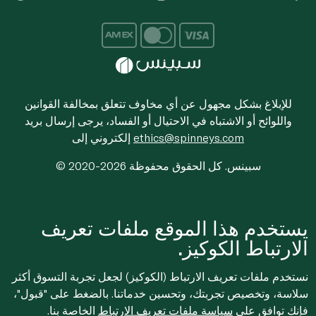
للإبلاغ بشكل مجهول عن أي مخاوف تتعلق بمخالفة القوانين
واللوائح أو الاشتباه في الاحتيال أو الفساد، يرجى إرسال بريد
ethics@spinneys.com
إلكتروني إلى
© 2020-2026 سبينس. كل الحقوق محفوظة
يستخدم هذا الموقع ملفات تعريف
الارتباط الكوكيز.
نستخدم ملفات تعريف الارتباط (الكوكيز) لجعل تجربة التسوق أكثر
سلاسة، وتخصيص تجربتك، وتحسين خدماتنا. بالضغط على "قبول"،
فإنك توافق على
سياسة ملفات تعريف الارتباط
الخاصة بنا.