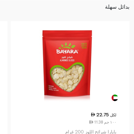
بدائل سهلة
22.75
لكل
11.38 ١٠٠ جم
بايارا شرائح اللوز 200 غرام