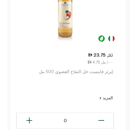
23.75
لكل
4.75 ١٠٠ مل
إيرثز فاينست خل التفاح العضوي 500 مل
المزيد
0