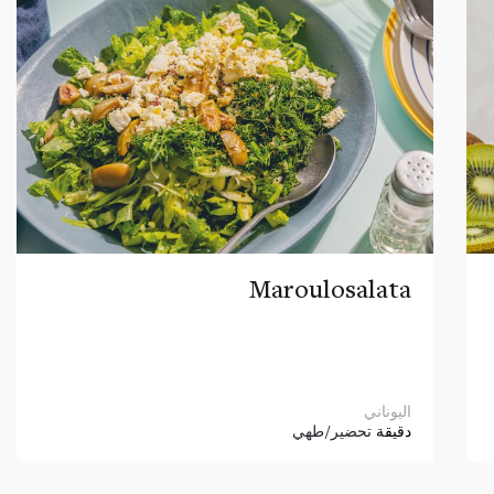
Maroulosalata
اليوناني
دقيقة
تحضير/طهي