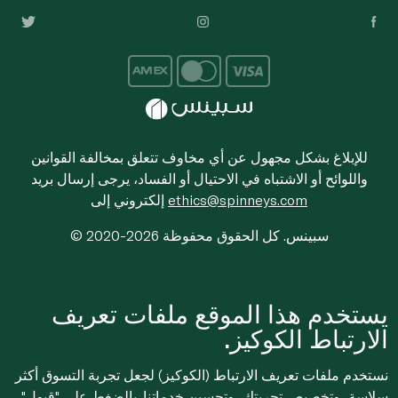
للإبلاغ بشكل مجهول عن أي مخاوف تتعلق بمخالفة القوانين
واللوائح أو الاشتباه في الاحتيال أو الفساد، يرجى إرسال بريد
ethics@spinneys.com
إلكتروني إلى
© 2020-2026 سبينس. كل الحقوق محفوظة
يستخدم هذا الموقع ملفات تعريف
الارتباط الكوكيز.
نستخدم ملفات تعريف الارتباط (الكوكيز) لجعل تجربة التسوق أكثر
سلاسة، وتخصيص تجربتك، وتحسين خدماتنا. بالضغط على "قبول"،