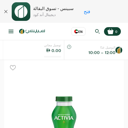
سبينس - تسوق البقالة
فتح
ديجيتال آند كود
EN
0
توصيل مجاني
عر
EN
اللغة
التوصيل غدًا
0.00
10:00 – 12:00
UAE
KSA