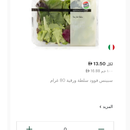
13.50
لكل
16.88 ١٠٠ جم
سبينس فوود سلطة ورقية 80 غرام
المزيد
0