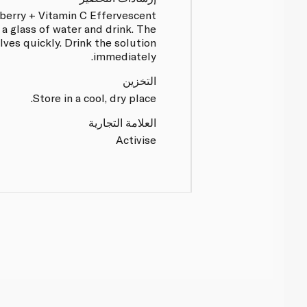
berry + Vitamin C Effervescent
n a glass of water and drink. The
lves quickly. Drink the solution
immediately.
التخزين
Store in a cool, dry place.
العلامة التجارية
Activise