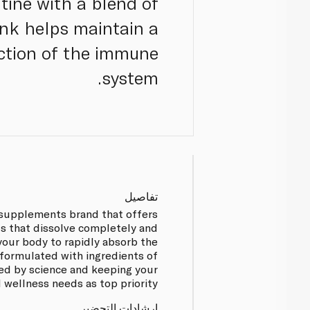
tine with a blend of
ink helps maintain a
nction of the immune
system.
تفاصيل
 supplements brand that offers
ts that dissolve completely and
your body to rapidly absorb the
 formulated with ingredients of
ed by science and keeping your
 wellness needs as top priority.
إرشادات التحضير