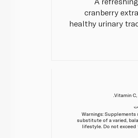
A refreshing
cranberry extr
healthy urinary tra
Vitamin C,
ت
Warnings: Supplements s
substitute of a varied, bal
lifestyle. Do not excee