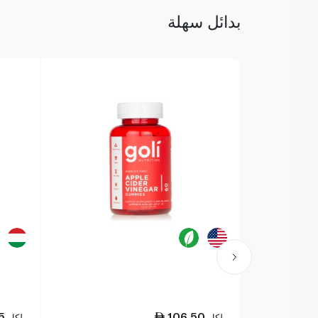
بدائل سهلة
5
106.50
لكل
لكل