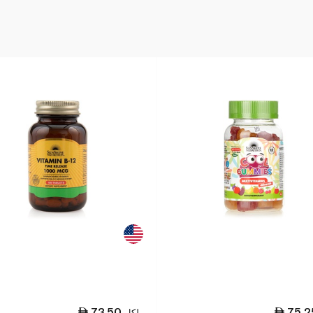
73.50
75.2
لكل