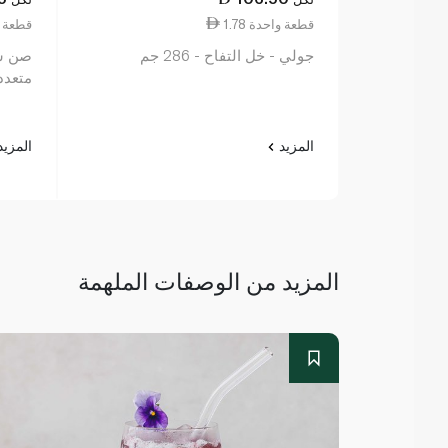
1.78 قطعة واحدة
1.25 قطع
جولي - خل التفاح - 286 جم
صن شا
متعدد ا
المزيد
المزي
المزيد من الوصفات الملهمة