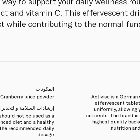
 way to support your daily wellness rou
act and vitamin C. This effervescent dr
ct while contributing to the normal fu
المكونات
 Cranberry juice powder.
Activise is a German
effervescent table
إرشادات السلامة والتحذيرا
uniformly, allowing 
nutrients. The brand is
hould not be used as a
highest quality back
anced diet and a healthy
nutrition and
d the recommended daily
dosage.