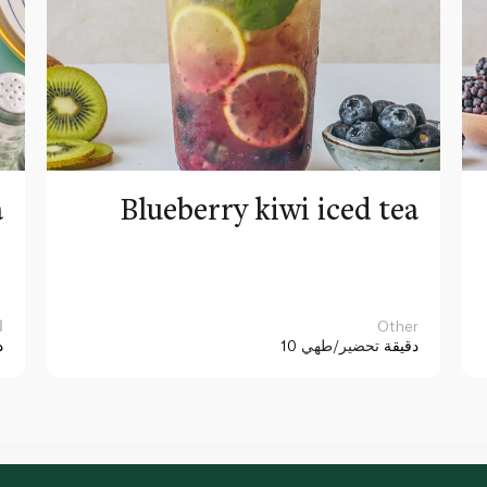
a
Blueberry kiwi iced tea
Other
ا
10 دقيقة
تحضير/طهي
د