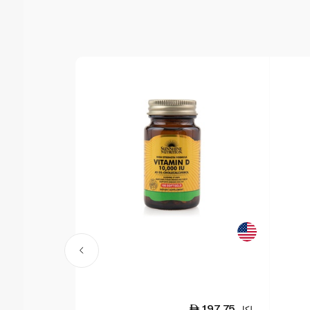
32.25
197.75
لكل
لكل