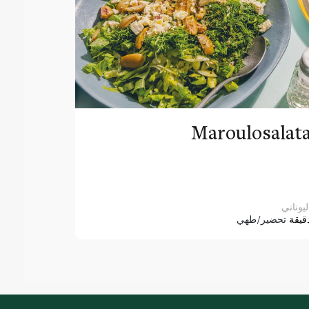
Maroulosalat
ليوناني
قيقة
تحضير/طهي