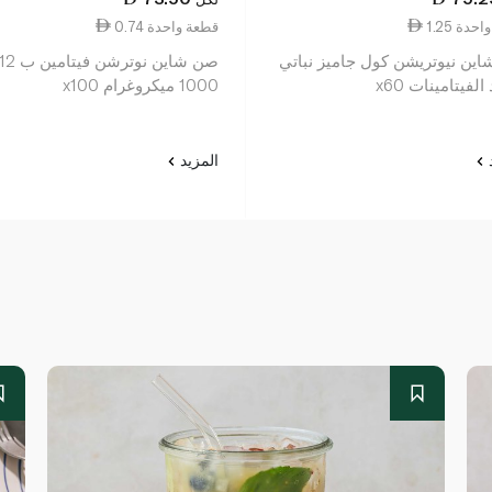
ة واحدة
0.74 قطعة واحدة
ين نيوتريشن كول جاميز نباتي
صن شاين نوترشن فيتامين ب 2
لفيتامينات x60
1000 ميكروغرام x100
د
المزيد