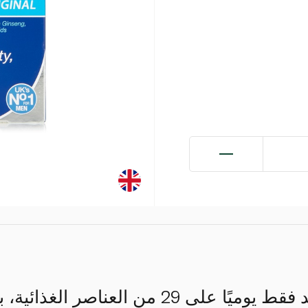
يحتوي على قرص واحد فقط يوميًا على 29 من العناص