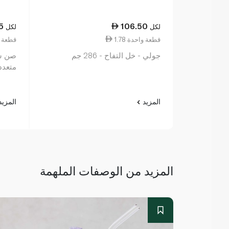
5
106.50
لكل
لكل
1.78 قطعة واحدة
1.25 قطع
جولي - خل التفاح - 286 جم
صن شا
متعدد ا
المزيد
المزي
المزيد من الوصفات الملهمة