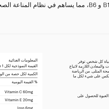
الفيتامينات C و D و B12 و B6، مما يساهم في نظام ال
المعلومات الغذائية
 حياة كل شخص. توفر
القيمة النموذجية لكل 1 capsules
 والمعادن اللازمة لاتباع
صحة المثلى. من الرياضة
الكمية لكل حصة من الو
وتيكس على شيء لكل ما
% القيمة اليومية
Vitamin C 60mg
 العبوة للحصول على
Vitamin E 20mg
Iron 6mg