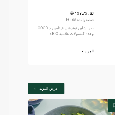
32.25
197.75
لكل
لكل
1.98 قطعة واحدة
1.61 قطعة واحدة
1
صن شاين نوترشن فيتامين د 10000
صن شاين نيوت
وحدة كبسولات هلامية x100
سي 1000 م غ عدد 20
المزيد
المزيد
عرض المزيد