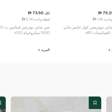
73.50
75.2
لكل
ة واحدة
0.74 قطعة واحدة
ين نيوتريشن كول جاميز نباتي
صن شاين نوترشن فيتامين ب 2
لفيتامينات x60
1000 ميكروغرام x100
د
المزيد