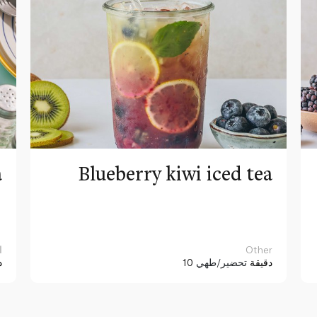
a
Blueberry kiwi iced tea
Other
ا
10 دقيقة
تحضير/طهي
د