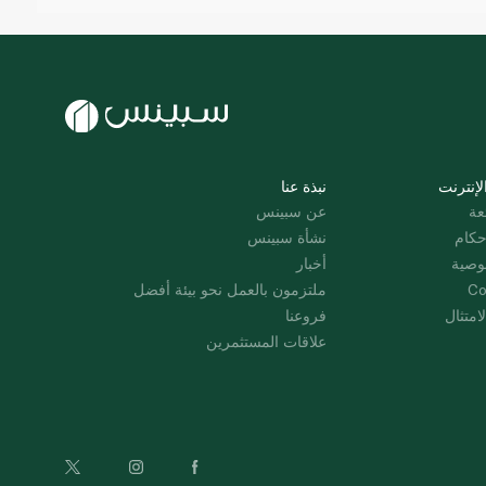
لإنترنت
نبذة عنا
عة
عن سبينس
حكام
نشأة سبينس
وصية
أخبار
Co
ملتزمون بالعمل نحو بيئة أفضل
امتثال
فروعنا
علاقات المستثمرين