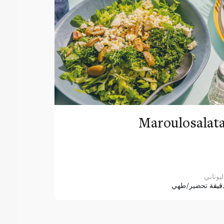
Maroulosalat
ليوناني
قيقة
تحضير/طهي