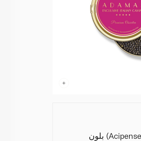
كافيار إيطالي فاخر من سمك حفش الدانوب (Acipenser Gueldenstaedtii) بلون