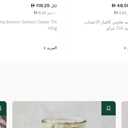
118.25
48.5
لكل
8.45 ١٠ جم
ه هاوس كافيار الاعشاب
nta Bremor Salmon Caviar Tin
 غرام
140g
د
المزيد