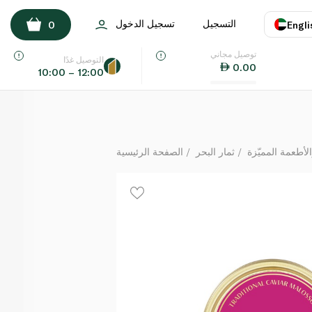
أداماس كافيار أوسيترا فاخر زهري 30 غ
التسجيل
تسجيل الدخول
0
Engli
لكل
توصيل مجاني
اللغة
E
التوصيل غدًا
0.00
10:00 – 12:00
UAE
KSA
الأطعمة المميّزة
ثمار البحر
الصفحة الرئيسية