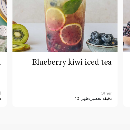
a
Blueberry kiwi iced tea
Other
ا
10 دقيقة
تحضير/طهي
د