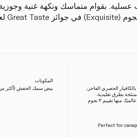
عسلية. بقوام متماسك ونكهة غنية وجوزية
المكونات
بالكافيار الحصري الفاخر،
بيض سمك الحفش (أكثر من 96%)، ملح، مادة حافظة (285
منتَجة بطرق تقليدية.
التزامها بالجودة العالية منحها تقديرًا عالميًا، منها تقييم ٣ نجوم
Perfect for canap