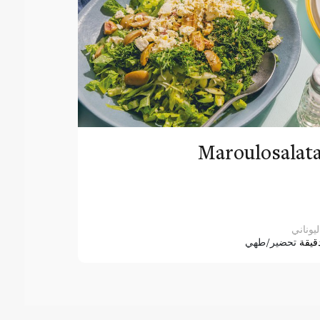
Maroulosalat
ليوناني
قيقة
تحضير/طهي