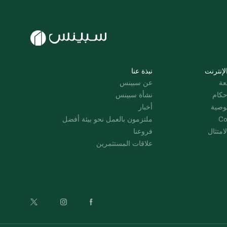
لإنترنت
نبذة عنا
عة
عن سبينس
حكام
نشأة سبينس
وصية
أخبار
Co
ملتزمون بالعمل نحو بيئة أفضل
امتثال
فروعنا
علاقات المستثمرين