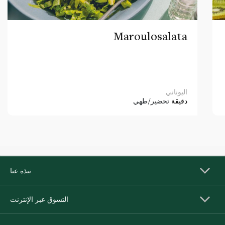
Maroulosalata
اليوناني
دقيقة
تحضير/طهي
نبذة عنا
التسوق عبر الإنترنت