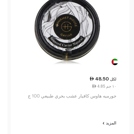
48.50
لكل
4.85 ١٠ جم
جورميه هاوس كافيار عشب بحري طبيعي 100 ج
المزيد