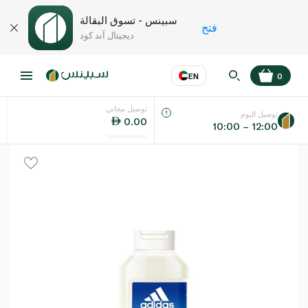
سبينس - تسوق البقالة
فتح
ديجيتال آند كود
EN
0
توصيل مجاني
عر
EN
اللغة
توصيل اليوم
0.00
10:00 – 12:00
UAE
KSA