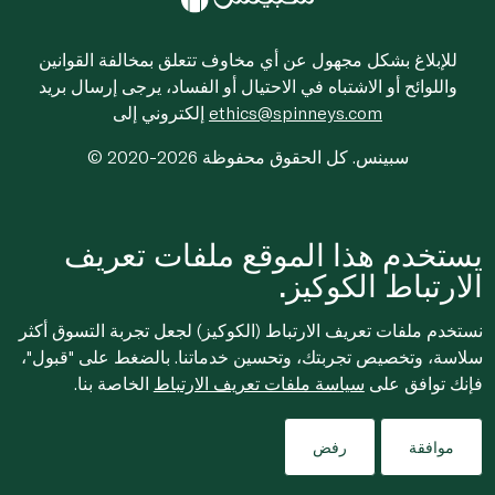
للإبلاغ بشكل مجهول عن أي مخاوف تتعلق بمخالفة القوانين
واللوائح أو الاشتباه في الاحتيال أو الفساد، يرجى إرسال بريد
ethics@spinneys.com
إلكتروني إلى
© 2020-2026 سبينس. كل الحقوق محفوظة
يستخدم هذا الموقع ملفات تعريف
الارتباط الكوكيز.
نستخدم ملفات تعريف الارتباط (الكوكيز) لجعل تجربة التسوق أكثر
سلاسة، وتخصيص تجربتك، وتحسين خدماتنا. بالضغط على "قبول"،
فإنك توافق على
سياسة ملفات تعريف الارتباط
الخاصة بنا.
موافقة
رفض