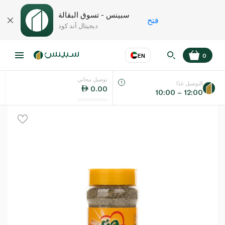
سبينس - تسوق البقالة
فتح
ديجيتال آند كود
EN
0
توصيل مجاني
عر
EN
اللغة
التوصيل غدًا
0.00
10:00 – 12:00
UAE
KSA