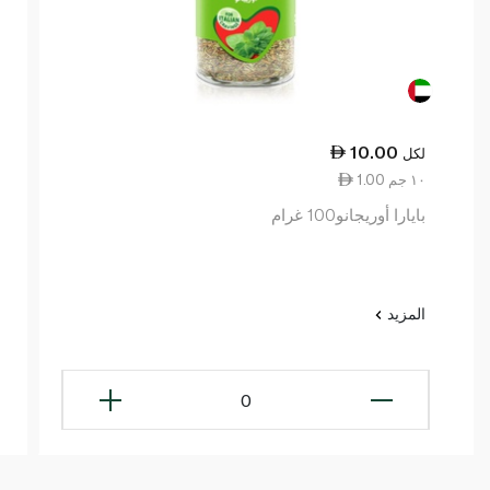
10.00
لكل
1.00 ١٠ جم
بايارا أوريجانو100 غرام
المزيد
0