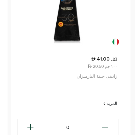
41.00
لكل
20.50 ١٠٠ جم
زانيتي جبنة البارميزان
المزيد
0