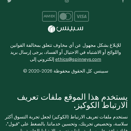
للإبلاغ بشكل مجهول عن أي مخاوف تتعلق بمخالفة القوانين
واللوائح أو الاشتباه في الاحتيال أو الفساد، يرجى إرسال بريد
ethics@spinneys.com
إلكتروني إلى
© 2020-2026 سبينس. كل الحقوق محفوظة
يستخدم هذا الموقع ملفات تعريف
الارتباط الكوكيز.
نستخدم ملفات تعريف الارتباط (الكوكيز) لجعل تجربة التسوق أكثر
سلاسة، وتخصيص تجربتك، وتحسين خدماتنا. بالضغط على "قبول"،
فإنك توافق على
سياسة ملفات تعريف الارتباط
الخاصة بنا.