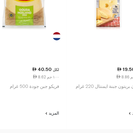
40.50
19.5
لكل
8.62 ١٠٠ جم
ريتون جبنة ايمنتال 220 غرام
فريكو جبن جودة 500 غرام
د
المزيد