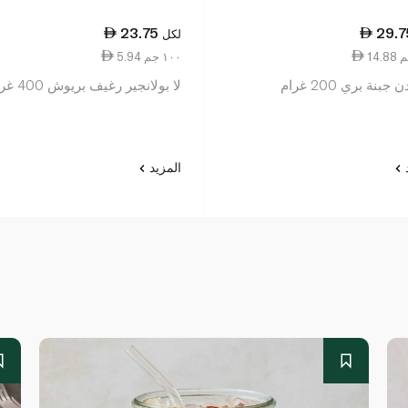
23.75
29.7
لكل
5.94 ١٠٠ جم
جبنة بري 200 غرام
لا بولانجير رغيف بريوش 400 غرام
د
المزيد