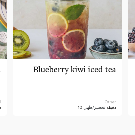
a
Blueberry kiwi iced tea
Other
ا
10 دقيقة
تحضير/طهي
د