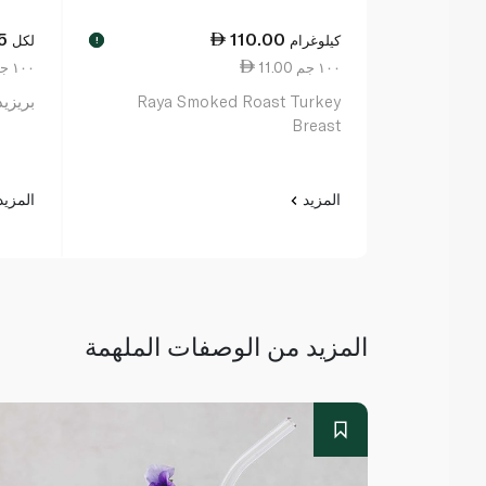
5
110.00
كيلوغرام
لكل
!
11.00 ١٠٠ جم
14.88 ١٠٠ جم
Raya Smoked Roast Turkey
بريزيدن 
Breast
المزيد
المزي
المزيد من الوصفات الملهمة