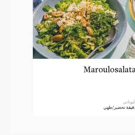
Maroulosalat
ليوناني
قيقة
تحضير/طهي