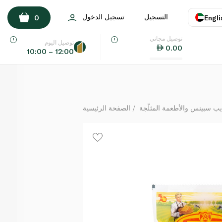
فريكو جبنة جودة بالكمون 295 غرام
التسجيل
تسجيل الدخول
0
Engli
لكل
توصيل مجاني
اللغة
E
توصيل اليوم
0.00
10:00 – 12:00
UAE
KSA
يب سبينس والأطعمة المثلّجة
الصفحة الرئيسية