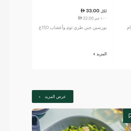
33.00
لكل
22.00 ١٠٠ جم
بورسين جبن طري ثوم وأعشاب 150غ
المزيد
عرض المزيد