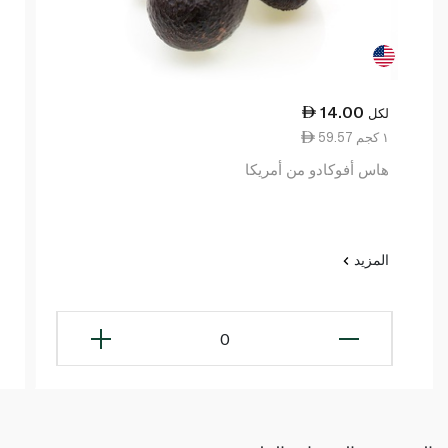
14.00
لكل
59.57 ١ كجم
هاس أفوكادو من أمريكا
المزيد
0