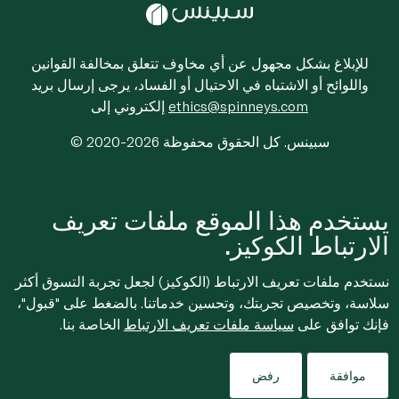
للإبلاغ بشكل مجهول عن أي مخاوف تتعلق بمخالفة القوانين
واللوائح أو الاشتباه في الاحتيال أو الفساد، يرجى إرسال بريد
ethics@spinneys.com
إلكتروني إلى
© 2020-2026 سبينس. كل الحقوق محفوظة
يستخدم هذا الموقع ملفات تعريف
الارتباط الكوكيز.
نستخدم ملفات تعريف الارتباط (الكوكيز) لجعل تجربة التسوق أكثر
سلاسة، وتخصيص تجربتك، وتحسين خدماتنا. بالضغط على "قبول"،
فإنك توافق على
سياسة ملفات تعريف الارتباط
الخاصة بنا.
موافقة
رفض