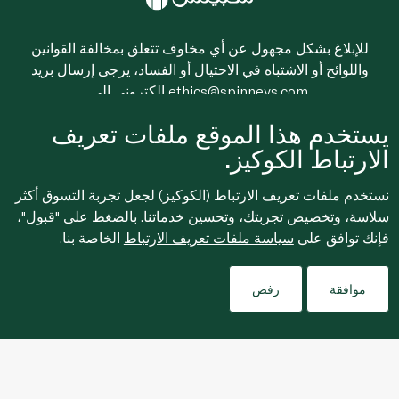
للإبلاغ بشكل مجهول عن أي مخاوف تتعلق بمخالفة القوانين
واللوائح أو الاشتباه في الاحتيال أو الفساد، يرجى إرسال بريد
ethics@spinneys.com
إلكتروني إلى
© 2020-2026 سبينس. كل الحقوق محفوظة
يستخدم هذا الموقع ملفات تعريف
الارتباط الكوكيز.
نستخدم ملفات تعريف الارتباط (الكوكيز) لجعل تجربة التسوق أكثر
سلاسة، وتخصيص تجربتك، وتحسين خدماتنا. بالضغط على "قبول"،
فإنك توافق على
سياسة ملفات تعريف الارتباط
الخاصة بنا.
موافقة
رفض