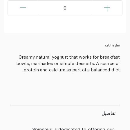
0
نظرة عامة
Creamy natural yoghurt that works for breakfast
bowls, marinades or simple desserts. A source of
protein and calcium as part of a balanced diet.
تفاصيل
Spinneys is dedicated to offering our