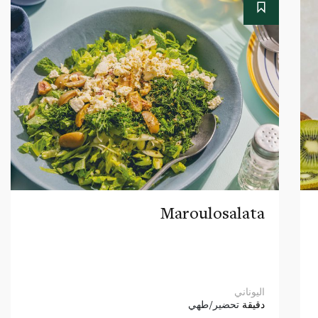
Maroulosalata
اليوناني
دقيقة
تحضير/طهي