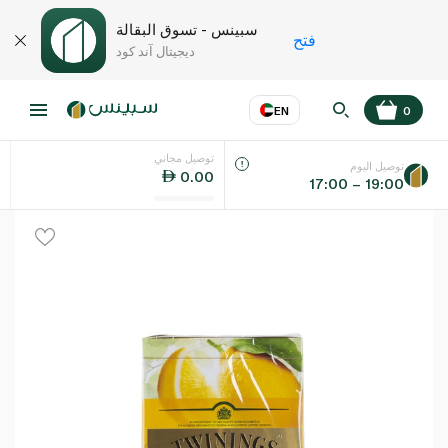
سبينس - تسوق البقالة
فتح
ديجيتال آند كود
EN
0
توصيل مجاني
عر
EN
اللغة
توصيل اليوم
0.00
17:00 – 19:00
UAE
KSA