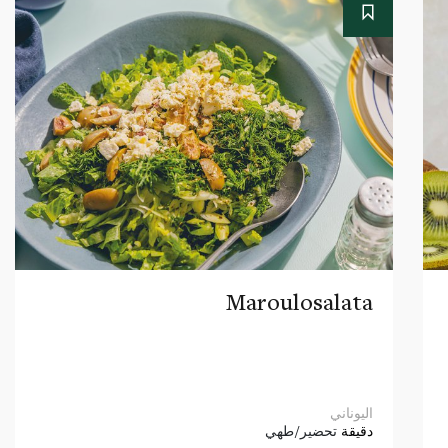
Maroulosalata
اليوناني
دقيقة
تحضير/طهي